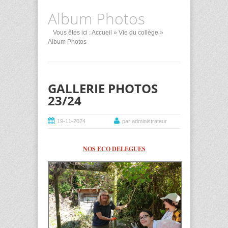
Album Photos
Vous êtes ici :
Accueil
»
Vie du collège
»
Album Photos
GALLERIE PHOTOS
23/24
19-11-2024
par administrateur
NOS ECO DELEGUES