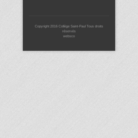
Copyright 2016
Collège Saint-Paul
Tous droits
réservés
websco