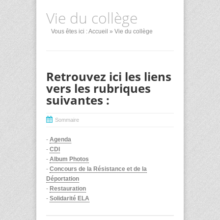
Vie du collège
Vous êtes ici :
Accueil
» Vie du collège
Retrouvez ici les liens
vers les rubriques
suivantes :
Sommaire
-
Agenda
-
CDI
-
Album Photos
-
Concours de la Résistance et de la
Déportation
-
Restauration
-
Solidarité ELA