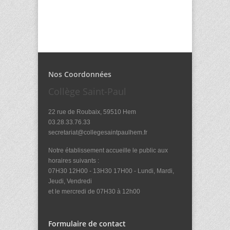
Nos Coordonnées
Collège Saint-Paul
22 rue de Roubaix, 59510 Hem
03.28.33.76.33
secretariat@collegesaintpaulhem.fr
Notre établissement accueille le public aux
horaires suivants :
07H30 12H00 - 13H30 17H00 - Lundi, Mardi,
Jeudi, Vendredi
et le mercredi de 07H30 à 12h00
Formulaire de contact