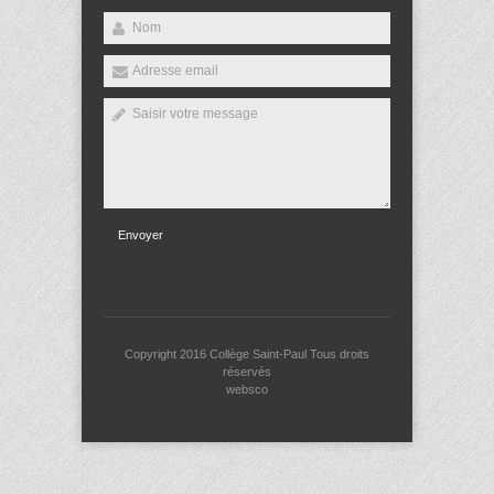
Envoyer
Copyright 2016
Collège Saint-Paul
Tous droits
réservés
websco