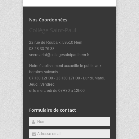
Nos Coordonnées
Collège Saint-Paul
22 rue de Roubaix, 59510 Hem
03.28.33.76.33
secretariat@collegesaintpaulhem.fr
Notre établissement accueille le public aux
horaires suivants :
07H30 12H00 - 13H30 17H00 - Lundi, Mardi,
Jeudi, Vendredi
et le mercredi de 07H30 à 12h00
Formulaire de contact