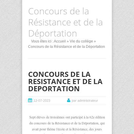
Concours de la
Résistance et de la
Déportation
Vous êtes ici :
Accueil
»
Vie du collège
»
Concours de la Résistance et de la Déportation
CONCOURS DE LA
RESISTANCE ET DE LA
DEPORTATION
12-07-2023
par administrateur
Sept élèves de troisièmes ont participé à la 62e édition
du concours de la Résistance et de la Déportation, qui
avait pour thème l'école et la Résistance, des jours