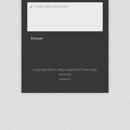
Envoyer
Copyright 2016
Collège Saint-Paul
Tous droits
réservés
websco