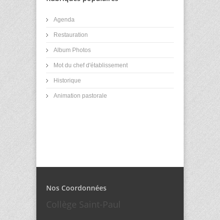
Agenda
Restauration
Album Photos
Mot du chef d'établissement
Historique
Animation pastorale
Nos Coordonnées
Collège Saint-Paul