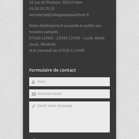
22 rue de Roubaix, 59510 Hem
03.28.33.76.33
secretariat@collegesaintpaulhem.fr
Notre établissement accueille le public aux
horaires suivants :
07H30 12H00 - 13H30 17H00 - Lundi, Mardi,
Jeudi, Vendredi
et le mercredi de 07H30 à 12h00
Formulaire de contact