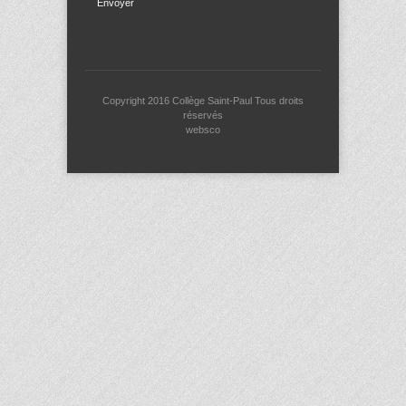
Envoyer
Copyright 2016
Collège Saint-Paul
Tous droits
réservés
websco