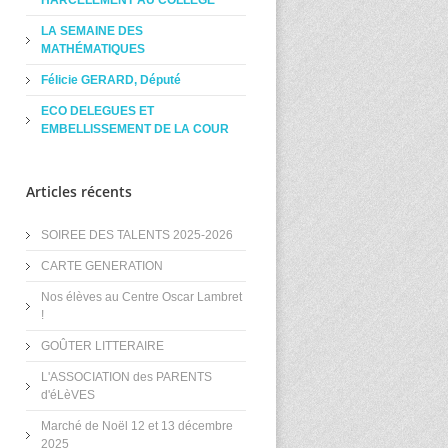
HARCÈLEMENT AU COLLÈGE
LA SEMAINE DES
MATHÉMATIQUES
Félicie GERARD, Député
ECO DELEGUES ET
EMBELLISSEMENT DE LA COUR
Articles récents
SOIREE DES TALENTS 2025-2026
CARTE GENERATION
Nos élèves au Centre Oscar Lambret
!
GOÛTER LITTERAIRE
L'ASSOCIATION des PARENTS
d'éLèVES
Marché de Noël 12 et 13 décembre
2025