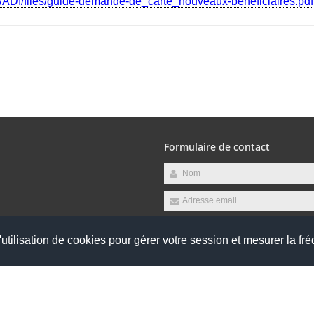
r/ADI/files/guide-demande-de_carte_nouveaux-beneficiaires.pdf
Formulaire de contact
utilisation de cookies pour gérer votre session et mesurer la fré
raires suivants :
Jeudi, Vendredi
Envoyer