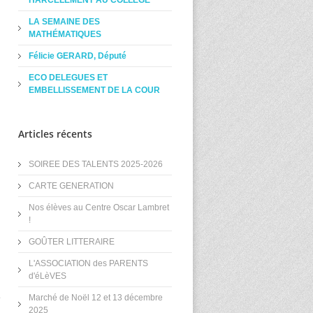
HARCÈLEMENT AU COLLÈGE
LA SEMAINE DES
MATHÉMATIQUES
Félicie GERARD, Député
ECO DELEGUES ET
EMBELLISSEMENT DE LA COUR
Articles récents
SOIREE DES TALENTS 2025-2026
CARTE GENERATION
Nos élèves au Centre Oscar Lambret
!
GOÛTER LITTERAIRE
L'ASSOCIATION des PARENTS
d'éLèVES
e
Marché de Noël 12 et 13 décembre
2025