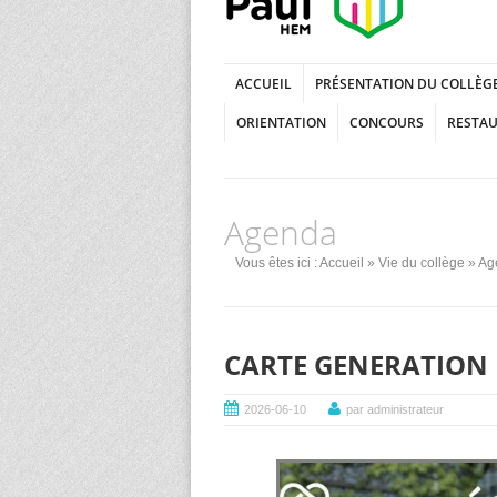
ACCUEIL
PRÉSENTATION DU COLLÈG
ORIENTATION
CONCOURS
RESTA
Agenda
Vous êtes ici :
Accueil
»
Vie du collège
»
Ag
CARTE GENERATION
2026-06-10
par administrateur