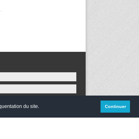
quentation du site.
Continuer