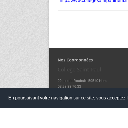
http://www.collegesaintpaulhem.f
Nos Coordonnées
Collège Saint-Paul
22 rue de Roubaix, 59510 Hem
03.28.33.76.33
secretariat@collegesaintpaulhem.fr
En poursuivant votre navigation sur ce site, vous acceptez l'
Notre établissement accueille le public aux ho
07H30 12H00 - 13H30 17H00 - Lundi, Mardi, 
et le mercredi de 07H30 à 12h00