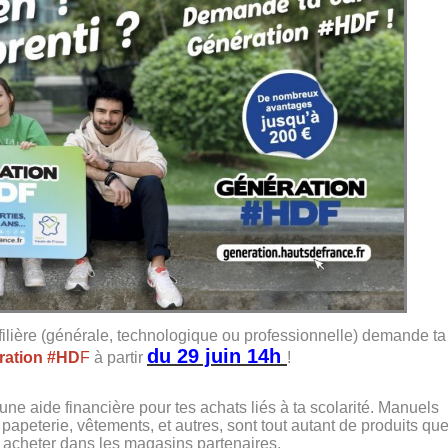
 filière (générale, technologique ou professionnelle) demande ta
du 29 juin 14h
ration #
HD
F
à partir
!
’une aide financière pour tes achats liés à ta scolarité. Manuels
s, papeterie, vêtements, et autres, sont tout autant de produits qu
 acheter dans les magasins partenaires.